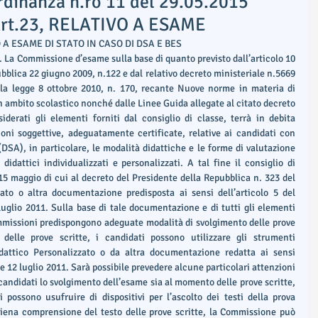
inanza n.ro 11 del 29.05.2015
l'Art.23, RELATIVO A ESAME
TIVO A ESAME DI STATO IN CASO DI DSA E BES
La Commissione d’esame sulla base di quanto previsto dall’articolo 10 
bblica 22 giugno 2009, n.122 e dal relativo decreto ministeriale n.5669 
lla legge 8 ottobre 2010, n. 170, recante Nuove norme in materia di 
n ambito scolastico nonché dalle Linee Guida allegate al citato decreto 
derati gli elementi forniti dal consiglio di classe, terrà in debita 
oni soggettive, adeguatamente certificate, relative ai candidati con 
DSA), in particolare, le modalità didattiche e le forme di valutazione 
didattici individualizzati e personalizzati. A tal fine il consiglio di 
5 maggio di cui al decreto del Presidente della Repubblica n. 323 del 
ato o altra documentazione predisposta ai sensi dell’articolo 5 del 
luglio 2011. Sulla base di tale documentazione e di tutti gli elementi 
ommissioni predispongono adeguate modalità di svolgimento delle prove 
 delle prove scritte, i candidati possono utilizzare gli strumenti 
dattico Personalizzato o da altra documentazione redatta ai sensi 
le 12 luglio 2011. Sarà possibile prevedere alcune particolari attenzioni 
 candidati lo svolgimento dell’esame sia al momento delle prove scritte, 
i possono usufruire di dispositivi per l’ascolto dei testi della prova 
piena comprensione del testo delle prove scritte, la Commissione può 