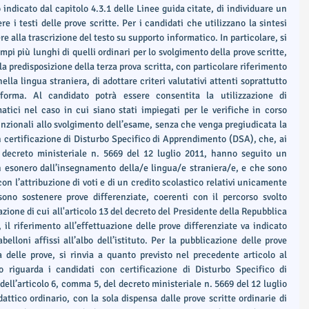
indicato dal capitolo 4.3.1 delle Linee guida citate, di individuare un 
i testi delle prove scritte. Per i candidati che utilizzano la sintesi 
 alla trascrizione del testo su supporto informatico. In particolare, si 
mpi più lunghi di quelli ordinari per lo svolgimento della prove scritte, 
a predisposizione della terza prova scritta, con particolare riferimento 
la lingua straniera, di adottare criteri valutativi attenti soprattutto 
orma. Al candidato potrà essere consentita la utilizzazione di 
tici nel caso in cui siano stati impiegati per le verifiche in corso 
zionali allo svolgimento dell’esame, senza che venga pregiudicata la 
con certificazione di Disturbo Specifico di Apprendimento (DSA), che, ai 
 decreto ministeriale n. 5669 del 12 luglio 2011, hanno seguito un 
n esonero dall’insegnamento della/e lingua/e straniera/e, e che sono 
 con l’attribuzione di voti e di un credito scolastico relativi unicamente 
ono sostenere prove differenziate, coerenti con il percorso svolto 
tazione di cui all'articolo 13 del decreto del Presidente della Repubblica 
 il riferimento all’effettuazione delle prove differenziate va indicato 
elloni affissi all’albo dell’istituto. Per la pubblicazione delle prove 
 delle prove, si rinvia a quanto previsto nel precedente articolo al 
riguarda i candidati con certificazione di Disturbo Specifico di 
ll’articolo 6, comma 5, del decreto ministeriale n. 5669 del 12 luglio 
ttico ordinario, con la sola dispensa dalle prove scritte ordinarie di 