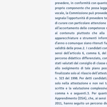
prevedere, in conformità con quanto 
proprio componente che possa leggere 
vocale, la Commissione può provvedere
segnala l’opportunità di prevedere te
di curare con particolare attenzione l
all’accertamento delle competenze nel
al contenuto piuttosto che alla f
apparecchiature e strumenti informa
d’anno o comunque siano ritenuti fun
validità delle prove.2. I candidati 
sensi dell’articolo 6, comma 6, del
percorso didattico differenziato, co
stati valutati dal consiglio di classe
allo svolgimento di tale piano poss
finalizzate solo al rilascio dell'attes
n. 323 del 1998. Per detti candidati,
solo nella attestazione e non nei tab
scritte e la valutazione complessiva
comma 4 e seguenti.3. Per quanto 
Apprendimento (DSA), che, ai sensi de
2011, hanno seguito un percorso dida