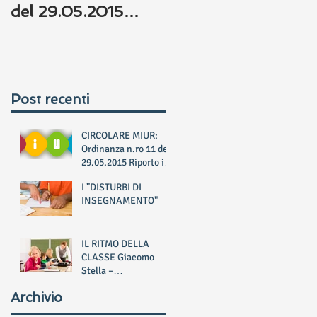
del 29.05.2015
Riporto il testo
dell'Art.23,
RELATIVO A
ESAME
Post recenti
CIRCOLARE MIUR:
Ordinanza n.ro 11 del
29.05.2015 Riporto il
testo dell'Art.23,
I "DISTURBI DI
RELATIVO A ESAME
INSEGNAMENTO"
IL RITMO DELLA
CLASSE Giacomo
Stella –
L’EDUCATORE,
Archivio
2010/2011 n. 5