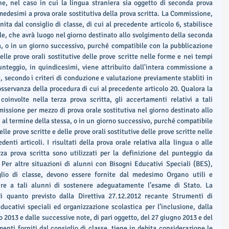
e, nel caso in cui la lingua straniera sia oggetto di seconda prova 
 medesimi a prova orale sostitutiva della prova scritta. La Commissione, 
ta dal consiglio di classe, di cui al precedente articolo 6, stabilisce 
le, che avrà luogo nel giorno destinato allo svolgimento della seconda 
a, o in un giorno successivo, purché compatibile con la pubblicazione 
elle prove orali sostitutive delle prove scritte nelle forme e nei tempi 
punteggio, in quindicesimi, viene attribuito dall'intera commissione a 
 secondo i criteri di conduzione e valutazione previamente stabliti in 
osservanza della procedura di cui al precedente articolo 20. Qualora la 
oinvolte nella terza prova scritta, gli accertamenti relativi a tali 
issione per mezzo di prova orale sostitutiva nel giorno destinato allo 
 al termine della stessa, o in un giorno successivo, purché compatibile 
le prove scritte e delle prove orali sostitutive delle prove scritte nelle 
enti articoli. I risultati della prova orale relativa alla lingua o alle 
za prova scritta sono utilizzati per la definizione del punteggio da 
. Per altre situazioni di alunni con Bisogni Educativi Speciali (BES), 
lio di classe, devono essere fornite dal medesimo Organo utili e 
re a tali alunni di sostenere adeguatamente l’esame di Stato. La 
 quanto previsto dalla Direttiva 27.12.2012 recante Strumenti di 
ucativi speciali ed organizzazione scolastica per l’inclusione, dalla 
o 2013 e dalle successive note, di pari oggetto, del 27 giugno 2013 e del 
nti forniti dal consiglio di classe, tiene in debita considerazione le 