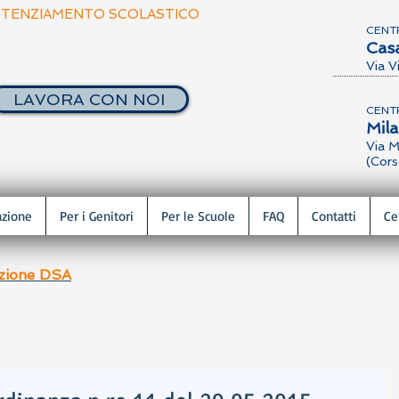
TENZIAMENTO SCOLASTICO
CENT
Cas
Via V
LAVORA CON NOI
CENT
Mil
Via M
(Cors
azione
Per i Genitori
Per le Scuole
FAQ
Contatti
Ce
azione DSA