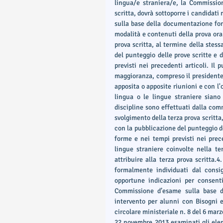
lingua/e straniera/e, la Commission
scritta, dovrà sottoporre i candidati
sulla base della documentazione forni
modalità e contenuti della prova ora
prova scritta, al termine della stess
del punteggio delle prove scritte e d
previsti nei precedenti articoli. Il 
maggioranza, compreso il presidente,
apposita o apposite riunioni e con l'
lingua o le lingue straniere siano c
discipline sono effettuati dalla comm
svolgimento della terza prova scritta,
con la pubblicazione del punteggio del
forme e nei tempi previsti nei preced
lingue straniere coinvolte nella ter
attribuire alla terza prova scritta.4
formalmente individuati dal consig
opportune indicazioni per consenti
Commissione d’esame sulla base di
intervento per alunni con Bisogni ed
circolare ministeriale n. 8 del 6 marz
22 novembre 2013 esaminati gli eleme