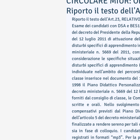
CIRCOLARE MIUR: Ord
Riporto il testo del
Riporto il testo dell'Art.23, RELA
Esame dei candidati con DSA e BES1. 
del decreto del Presidente della Repu
del 12 luglio 2011 di attuazione de
disturbi specifici di apprendimento i
ministeriale n. 5669 del 2011, consi
considerazione le specifiche situazi
disturbi specifici di apprendimento (
individuate nell’ambito dei percorsi 
classe inserisce nel documento del 1
1998 il Piano Didattico Personalizz
decreto ministeriale n. 5669 del 12 
forniti dal consiglio di classe, le C
scritte e orali. Nello svolgimento
compensativi previsti dal Piano Di
dell’articolo 5 del decreto ministeria
finalizzate a rendere sereno per tali
sia in fase di colloquio. I candidat
registrati in formati “mp3”. Per la 