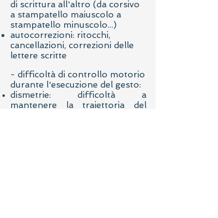
di scrittura all'altro (da corsivo
a stampatello maiuscolo a
stampatello minuscolo...)
autocorrezioni: ritocchi,
cancellazioni, correzioni delle
lettere scritte
- difficoltà di controllo motorio
durante l'esecuzione del gesto:
dismetrie: difficoltà a
mantenere la traiettoria del
movimento programmato, con
il mancato passaggio della
penna in punti “obbligati”:
occhielli non chiusi, tratti di
collegamento che non si
toccano, tratti ascendenti e
discendenti che si distaccano
dal corpo centrale della lettera...
perseverazioni motorie: la "m"
in corsivo che viene prodotta
con 4-5 stanghette, una lettera