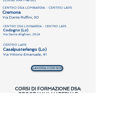
(Corso XXII Marzo)
CENTRO DSA LOMBARDIA - CENTRO LAPS
Cremona
Via Dante Ruffini, 30
CENTRO DSA LOMBARDIA - CENTRO LAPS
Codogno (Lo)
Via Dante Alighieri, 26/A
CENTRO LAPS
Casalpusterlengo (Lo)
Via Vittorio Emanuele, 41
LAVORA CON NOI
CORSI DI FORMAZIONE DSA:
PROGRAMMI, MATERIALE
DIDATTICO
Su questa pagina potrete trovare il
calendario dei prossimi corsi di
formazione sui DSA e il materiale
didattico. Il materiale può essere
scaricato gratuitamente inserendo