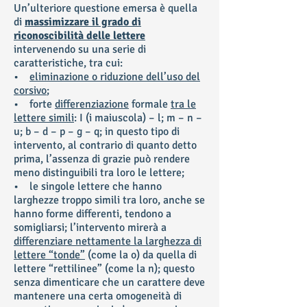
Un’ulteriore questione emersa è quella
di
massimizzare il grado di
riconoscibilità delle lettere
intervenendo su una serie di
caratteristiche, tra cui:
•
eliminazione o riduzione dell’uso del
corsivo
;
• forte
differenziazione
formale
tra le
lettere simili
: I (i maiuscola) – l; m – n –
u; b – d – p – g – q; in questo tipo di
intervento, al contrario di quanto detto
prima, l’assenza di grazie può rendere
meno distinguibili tra loro le lettere;
• le singole lettere che hanno
larghezze troppo simili tra loro, anche se
hanno forme differenti, tendono a
somigliarsi; l’intervento mirerà a
differenziare nettamente la larghezza di
lettere “tonde”
(come la o) da quella di
lettere “rettilinee” (come la n); questo
senza dimenticare che un carattere deve
mantenere una certa omogeneità di