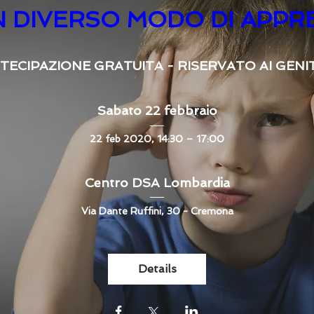
N DIVERSO MODO DI APP
TECIPAZIONE GRATUITA - RISERVATO AI GENI
Sabato 22 febbraio
22 feb 2020, 14:30 – 17:00
Centro DSA Lombardia
Via Dante Ruffini, 30 - Cremona
Details