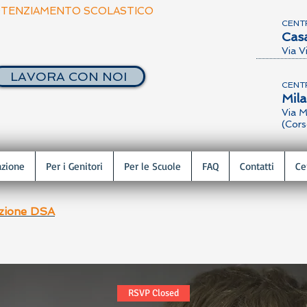
TENZIAMENTO SCOLASTICO
CENT
Cas
Via V
LAVORA CON NOI
CENT
Mil
Via M
(Cors
azione
Per i Genitori
Per le Scuole
FAQ
Contatti
Ce
azione DSA
RSVP Closed