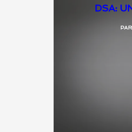
DSA: U
PAR