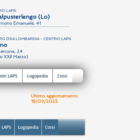
RO LAPS
alpusterlengo (Lo)
ittorio Emanuele, 41
RO DSA LOMBARDIA - CENTRO LAPS
ano
arcona, 24
o XXII Marzo)
ntri LAPS
Logopedia
Corsi
Ultimo aggiornamento
18/03/2025
i LAPS
Logopedia
Corsi