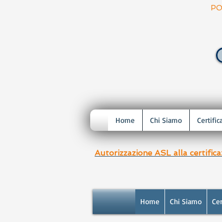
PO
Home
Chi Siamo
Certific
Autorizzazione ASL alla certific
Home
Chi Siamo
Cer