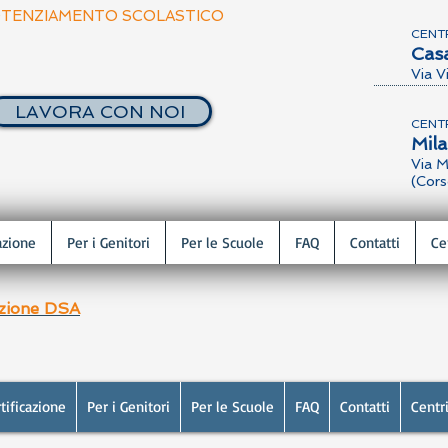
TENZIAMENTO SCOLASTICO
CENT
Cas
Via V
LAVORA CON NOI
CENT
Mil
Via M
(Cors
azione
Per i Genitori
Per le Scuole
FAQ
Contatti
Ce
azione DSA
tificazione
Per i Genitori
Per le Scuole
FAQ
Contatti
Centr