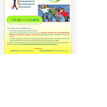
Richiedi il tuo giorno di prova gratuita
al Centro Estivo LAPS.
Compila la form qui sotto e
verrai contattato per
organizzare un incontro.
La prova è totalmente gratuita e
senza alcun impegno. Il tuo bambino